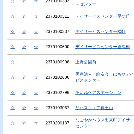
☆
☆
☆
2370100303
スセンター
☆
☆
☆
2370100311
デイサービスセンター星ケ丘
☆
☆
☆
2370100337
デイサービスセンター松軒
☆
☆
☆
2370100600
デイサービスセンター香流橋
☆
2370100998
上野公園前
医療法人 蜂友会 はちやデイ
☆
☆
☆
2370102606
ビスセンター
☆
☆
☆
2370102796
あい歩ケアステーション
☆
☆
☆
2370103067
リハスクエア覚王山
なごやかハウス出来町デイサー
☆
☆
☆
2370200137
センター