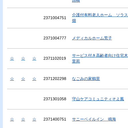
頭橋
介護付有料老人ホーム ソラス
2371004751
畑
2371004777
メディカルホーム荒子
サービス付き高齢者向け住宅木
☆
☆
☆
2371102019
里苑
☆
☆
☆
2371202298
なごみの家鶴里
2371301058
守山ケアコミュニティそよ風
☆
☆
☆
2371400751
サニーベイルイン 鳴海