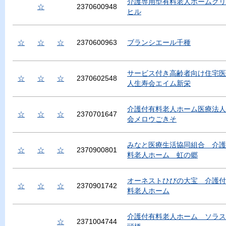
介護専用型有料老人ホームグリ
☆
2370600948
ヒル
☆
☆
☆
2370600963
ブランシエール千種
サービス付き高齢者向け住宅医
☆
☆
☆
2370602548
人生寿会エイム新栄
介護付有料老人ホーム医療法人
☆
☆
☆
2370701647
会メロウごきそ
みなと医療生活協同組合 介護
☆
☆
☆
2370900801
料老人ホーム 虹の郷
オーネストひびの大宝 介護付
☆
☆
☆
2370901742
料老人ホーム
介護付有料老人ホーム ソラス
☆
2371004744