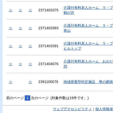
介護付有料老人ホーム ラ・プ
☆
☆
☆
2371403375
鶴が沢
介護付有料老人ホーム ラ・プ
☆
☆
☆
2371403383
青山
介護付有料老人ホーム ラ・プ
☆
☆
☆
2371403391
ヒルトップ
介護付有料老人ホーム おおだ
☆
☆
☆
2371404076
憩
☆
☆
2391100076
地域密着型特定施設 華の郷南
前のページ
1
次のページ
(対象件数は19件です。)
ウェブアクセシビリティ
｜
個人情報保