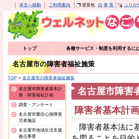
本文へ移動
ご利用案内
背景色
白
青
黒
ふりが
トップ
各種サービス・制度を利用するに
名古屋市の障害者福祉施策
TOP
名古屋市の障害者福祉施策
名古屋市障害
名古屋市障害者基本計
画・障害福祉計画
調査・アンケート
障害者基本計
名古屋市重症心身障害
児者施設
障害者基本法に基
名古屋市地域生活支援
拠点事業
を図ることを目的