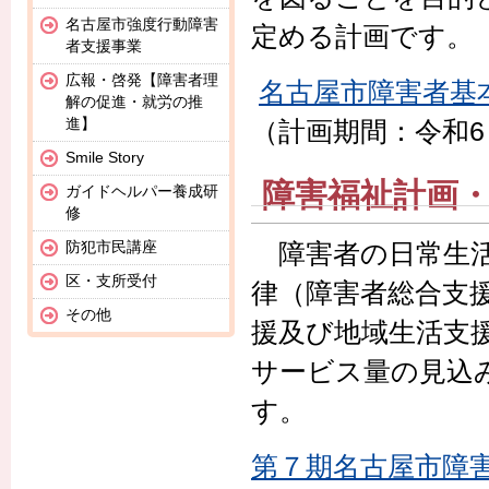
名古屋市強度行動障害
定める計画です。
者支援事業
広報・啓発【障害者理
名古屋市障害者基
解の促進・就労の推
進】
（計画期間：令和6（
Smile Story
障害福祉計画
ガイドヘルパー養成研
修
防犯市民講座
障害者の日常生活
区・支所受付
律（障害者総合支
その他
援及び地域生活支
サービス量の見込
す。
第７期名古屋市障