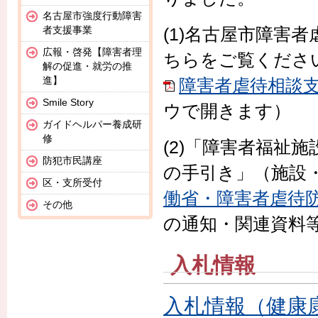
名古屋市強度行動障害
者支援事業
(1)名古屋市障害
広報・啓発【障害者理
ちらをご覧くださ
解の促進・就労の推
進】
障害者虐待相談支援
Smile Story
ウで開きます）
ガイドヘルパー養成研
修
(2)「障害者福祉
防犯市民講座
の手引き」（施設
区・支所受付
働省・障害者虐待
その他
の通知・関連資料
入札情報
入札情報（健康