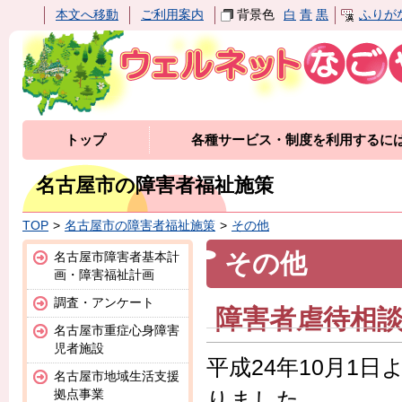
本文へ移動
ご利用案内
背景色
白
青
黒
ふりが
トップ
各種サービス・制度を利用するに
名古屋市の障害者福祉施策
TOP
名古屋市の障害者福祉施策
その他
その他
名古屋市障害者基本計
画・障害福祉計画
調査・アンケート
障害者虐待相
名古屋市重症心身障害
児者施設
平成24年10月1
名古屋市地域生活支援
拠点事業
りました。