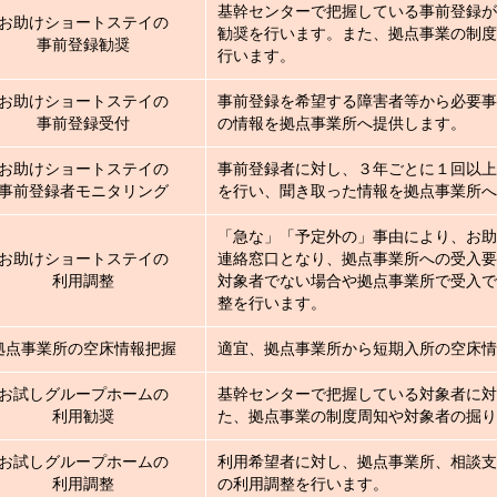
基幹センターで把握している事前登録が
お助けショートステイの
勧奨を行います。また、拠点事業の制度
事前登録勧奨
行います。
お助けショートステイの
事前登録を希望する障害者等から必要事
事前登録受付
の情報を拠点事業所へ提供します。
お助けショートステイの
事前登録者に対し、３年ごとに１回以上
事前登録者モニタリング
を行い、聞き取った情報を拠点事業所へ
「急な」「予定外の」事由により、お助
お助けショートステイの
連絡窓口となり、拠点事業所への受入要
利用調整
対象者でない場合や拠点事業所で受入で
整を行います。
拠点事業所の空床情報把握
適宜、拠点事業所から短期入所の空床情
お試しグループホームの
基幹センターで把握している対象者に対
利用勧奨
た、拠点事業の制度周知や対象者の掘り
お試しグループホームの
利用希望者に対し、拠点事業所、相談支
利用調整
の利用調整を行います。