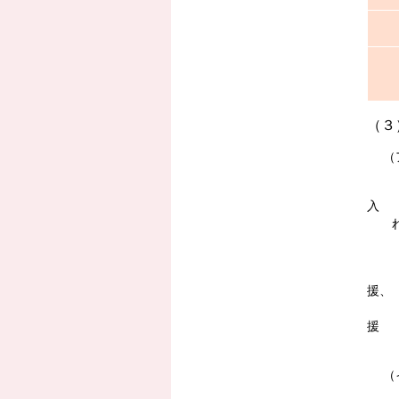
（３
（ア
拠点
入
れ・
＜
居宅
援、
自立
援
助、
（イ