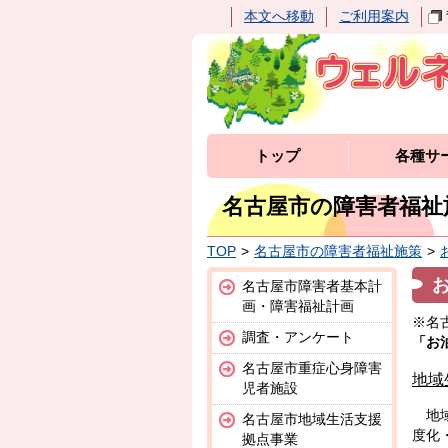
本文へ移動
ご利用案内
トップ
各種サ
名古屋市の障害者福祉
TOP
名古屋市の障害者福祉施策
名古屋市障害者基本計
画・障害福祉計画
※名
調査・アンケート
「お
名古屋市重症心身障害
地域
児者施設
地域
名古屋市地域生活支援
度化
拠点事業