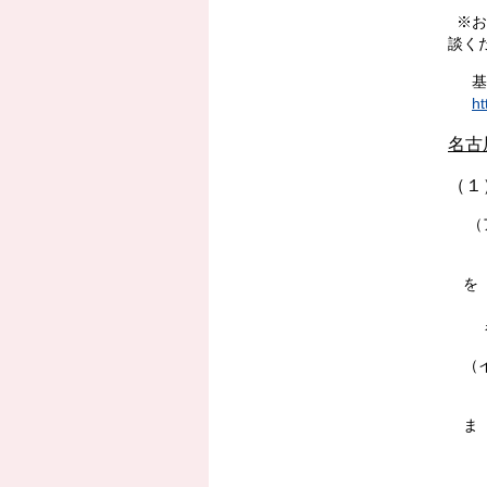
※お
談く
基幹
ht
名古
（１
（ア
拠
を
空
者
（
①
ま
い
② 