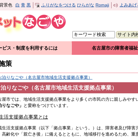
背景色
白
青
黒
ふりがなをつける
ひらがな
Romaji
よみあげ
ービス・制度を利用するには
名古屋市の障害者福祉
施策
お泊りなごや（名古屋市地域生活支援拠点事業）
お泊りなごや（名古屋市地域生活支援拠点事業）
古屋市では、地域生活支援拠点事業をより多くの市民の方に親しみやす
泊りなごや」
と愛称をつけています。
生活支援拠点事業とは
生活支援拠点事業（以下「拠点事業」という。）は、障害者及び障害
・高齢化や「親亡き後」に備えるとともに、地域移行を進めるため、重