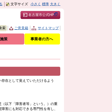
る
文字サイズ
小さく
標準
大きく
名古屋市公式HP
ご意見箱
サイトマップ
施策
事業者の方へ
い存在として覚えていただけるよう
児（以下「障害者等」という。）の重
度障害にも対応できる専門性を有し、