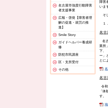
障害
名古屋市強度行動障害
いま
者支援事業
そし
広報・啓発【障害者理
解の促進・就労の推
１．
進】
名古
Smile Story
名古
ガイドヘルパー養成研
業所
修
下、
防犯市民講座
ー」
とに
区・支所受付
名
その他
名古
令和
「体
す。
地