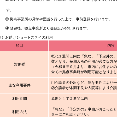
す。
拠点事業所の見学や面談を行った上で、事前登録を行います。
登録後、拠点事業所より登録証が発行されます。
ウ）お助けショートステイの利用
項目
内容
概ね１週間以内に「急な」「予定外の」
難となり、短期入所の利用が必要な方が
対象者
（令和６年９月より、市内にお住まいの
全ての拠点事業所が利用可能となりまし
①介護者の外出など、急な要件により一
主な利用要件
②介護者が体調不良や入院等により介
利用期間
原則として２週間以内
「急な」「予定外の」事由がおこったと
利用方法
ターにご相談ください。