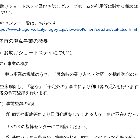
助けショートステイ及びお試しグループホームの利用等に関する相談は
ださい。
センター一覧はこちらへ ⇩
tps://www.kaigo-wel.city.nagoya.jp/view/wel/shiori/soudan/seikatsu.html
屋市の拠点事業の概要
）お助けショートステイについて
）事業の概要
点事業の機能のうち、「緊急時の受け入れ・対応」の機能強化のため
床確保し、「急な」「予定外の」事由により利用者の受入を行います
の事前登録を行います。
イ）事前登録の流れ
 病気や事故等により日頃介護をしてくれる人が、急に不在となった
の区の基幹センターにご相談ください。
基幹センター職員が、障害の状況、病気、どのような支援が必要か