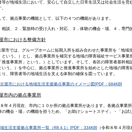
者等が地域生活において、安心して自立した日常生活又は社会生活を営
す。
て、拠点事業の機能として、以下の４つの機能があります。
相談、２．緊急時の受け入れ・対応、３．体験の機会・場、４．専門
屋市における整備方針
屋市では、グループホームに短期入所を組み合わせた事業所を「地域
」という。）とし、拠点事業所を補完する地域の障害福祉サービス事業
「推進事業所」という。）としています。そして、各区の障害者基幹相
という。）を中心に、拠点事業所と推進事業所を始めとした地域の障害
より、障害者等の地域生活を支える体制の確保を図っています。
古屋市における地域生活支援拠点事業のイメージ図[PDF：684KB]
屋市内の拠点事業所
８年４月現在、市内に１０か所の拠点事業所があります。各拠点事業所
験の機会・場」の機能を担うため、「お助けショートステイ」・「お試
域生活支援拠点事業所一覧（R8.4.1）[PDF：334KB]
（令和８年４月現