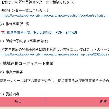
まいの区の基幹センターにご相談ください。
センター一覧はこちらへ ⇩
https://www.kaigo-wel.city.nagoya.jp/view/wel/shiori/soudan/seikatsu.h
）推進事業所一覧
推進事業所一覧（R8.8.1時点）[PDF：944KB]
）登録の手続き（事業者向け）
事業所の登録手続きに関する詳しい内容についてはこちらのページ
https://www.kaigo-wel.city.nagoya.jp/view/wel/docs_jigyosya/2025032
）地域連携コーディネート事業
）事業の概要
センターに以下の事業を委託し、拠点事業所及び推進事業所を始め
。
）委託内容
項目
内容