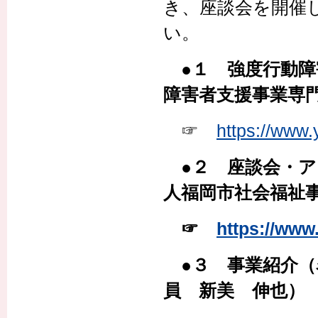
き、座談会を開催
い。
●１ 強度行動
障害者支援事業専
☞
https://www
●２ 座談会・ア
人福岡市社会福祉事
☞
https://ww
●３ 事業紹介（
員 新美 伸也）