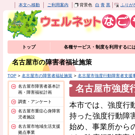
本文へ移動
ご利用案内
背景色
白
青
黒
ふりが
トップ
各種サービス・制度を利用するに
名古屋市の障害者福祉施策
TOP
名古屋市の障害者福祉施策
名古屋市強度行動障害者支援
名古屋市強度
名古屋市障害者基本計
画・障害福祉計画
調査・アンケート
本市では、強度行
名古屋市重症心身障害
持った強度行動障
児者施設
始め、事業所から
名古屋市地域生活支援
拠点事業