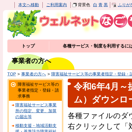
本文へ移動
ご利用案内
背景色
白
青
黒
ふりが
トップ
各種サービス・制度を利用するに
事業者の方へ
TOP
事業者の方へ
障害福祉サービス等の事業者指定・登録・
令和6年4月
障害福祉サービス等の
事業者指定・登録・請
求事務
ム）ダウンロ
障害福祉サービス事業
所の指定、変更、加算
各種ファイルのダ
の届出等
右クリックして「
移動支援・地域活動支
援・基準該当障害福祉