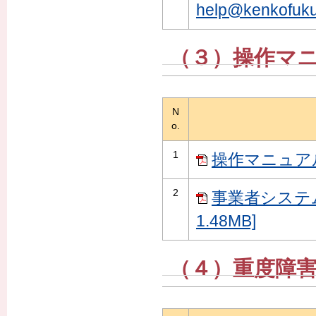
help@kenkofukus
（３）操作マ
N
o.
1
操作マニュアル
2
事業者システ
1.48MB]
（４）重度障