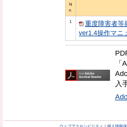
N
o.
1
重度障害者等
ver1.4操作マニ
P
「A
Ad
入
Ad
ウェブアクセシビリティ
｜
個人情報保