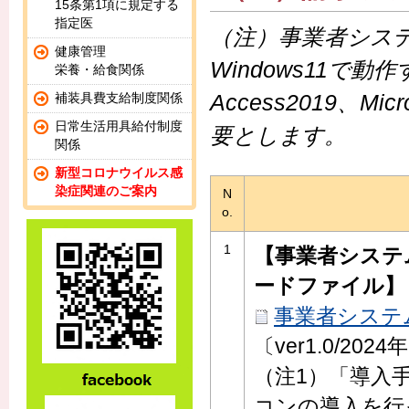
15条第1項に規定する
指定医
（注）事業者システム20
健康管理
Windows11で動作す
栄養・給食関係
Access2019、M
補装具費支給制度関係
日常生活用具給付制度
要とします。
関係
新型コロナウイルス感
染症関連のご案内
N
o.
1
【事業者システ
ードファイル】
事業者システム2
〔ver1.0/202
（注1）「導入
コンの導入を行