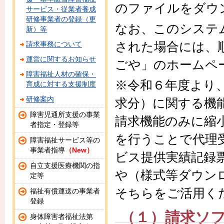
のファイルをダウ
サービス・従業者養成
研修事業者の登録（更
なお、このシステ
新）等
された場合には、
請求事務について
運営に関するお知らせ
ごや」のホームペ
障害福祉人材の確保・
※令和６年度より
育成に対する支援制度
研修案内
求分）に関する機
障害児通所支援の事業
請求機能のみに縮
者指定・登録等
を行うことで代理
障害福祉サービス等の
事業者指導
（New）
ビス提供実績記録
自立支援医療機関の指
や（様式等ダウン
定等
そちらをご活用く
福祉有償運送の事業者
登録
（１）請求ソ
身体障害者福祉法第