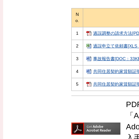
N
o.
1
過誤調整の請求方法[PDF
2
過誤申立て依頼書[XLS：7
3
事故報告書[DOC：33KB
4
共同住居契約家賃額証明書
5
共同住居契約家賃額証明書
P
「A
Ad
入