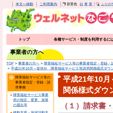
本文へ移動
ご利用案内
背景色
白
青
黒
ふりが
トップ
各種サービス・制度を利用するに
事業者の方へ
TOP
事業者の方へ
障害福祉サービス等の事業者指定・登録・
平成21年10月～提供分 障害福祉サービス等請求関係様式ダウ
平成21年10
障害福祉サービス等の
事業者指定・登録・請
求事務
関係様式ダウ
障害福祉サービス事業
所の指定、変更、加算
（１）請求書
の届出等
移動支援・地域活動支