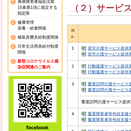
身体障害者福祉法第
（２）サービ
15条第1項に規定する
指定医
健康管理
栄養・給食関係
N
o.
補装具費支給制度関係
日常生活用具給付制度
1
居宅介護サービス提供実績記
関係
居宅介護サービス提供実績
新型コロナウイルス感
2
行動援護サービス提供実績記
染症関連のご案内
行動援護サービス提供実績
3
重度訪問介護サービス提供
重度訪問介護サービス提供
重度訪問介護サービス提供
4
重度障害者等包括支援サー
重度障害者等包括支援サー