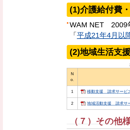
(1)介護給付費
WAM NET 200
「
平成21年4月
(2)地域生活
N
o.
1
移動支援 請求サービスコー
2
地域活動支援 請求サービ
（７）その他