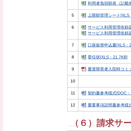
利用者負担額表（記載例）[
5
上限額管理シート[XLS：
6
サービス利用管理依頼届[X
サービス利用管理依頼届（記
7
口座振替申込書[XLS：2
8
委任状[XLS：21.7KB]
9
重度障害者入院時コミュニ
10
11
契約書参考様式[DOC：65
12
重要事項説明書参考様式[D
（６）請求サ