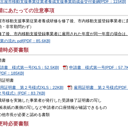
古屋市移動支援事業従業者養成支援事業助成金交付要綱[PDF：115KB]
請にあたっての注意事項
屋市移動支援事業従業者養成研修を修了後、市内移動支援登録事業者に
勤・非常勤問わず）
修了後、市内移動支援登録事業者に雇用された年度が同一年度の場合は
業の流れ.pdf[PDF：85.6KB]
請時必要書類
請書
請書 様式第一号[XLS：52.5KB]
申請書 様式第一号[PDF：57.7K
PDF：185KB]
用証明書
用証明書 第２号様式[XLS：22KB]
雇用証明書 第２号様式[PDF：4
号様式）[PDF：83.7KB]
成研修を実施した事業者が発行した受講修了証明書の写し
通帳表紙の裏側の写しなど申請者の口座情報が確認できるもの
の他市長が必要と認める書類
更時必要書類