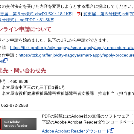
金の交付決定を受けた内容を変更しようとする場合に提出してください
更届 第５号様式.xlsx[XLSX：18.1KB]
変更届 第５号様式.pdf[PDF
号様式）.pdf[PDF：81.5KB]
ンライン申請について
ライン申請を始めました。以下のURLから申請ができます。
申請：
https://ttzk.graffer.jp/city-nagoya/smart-apply/apply-procedure-al
交付申請：
https://ttzk.graffer.jp/city-nagoya/smart-apply/apply-procedu
ou
出先・問い合わせ先
号：460-8508
：名古屋市中区三の丸三丁目1番1号
：名古屋市役所健康福祉局障害福祉部障害者支援課 推進担当（担当ま
052-972-2558
PDFの閲覧にはAdobe社の無償のソフトウェア「Adob
下記のAdobe Acrobat Readerダウンロー
Adobe Acrobat Readerダウンロード