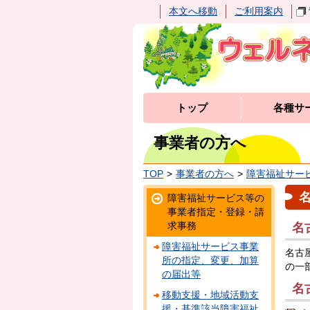
本文へ移動
ご利用案内
トップ
各種サ
事業者の方へ
TOP
事業者の方へ
障害福祉サー
障害福祉サービス等の
事業者指定・登録・請
求事務
名
障害福祉サービス事業
名古
所の指定、変更、加算
の一
の届出等
名
移動支援・地域活動支
援・基準該当障害福祉