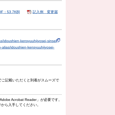
。
：53.7KB]
記入例 変更届
ias/idoushien-kensyuuhijyosei-sinsei
re-alias/idoushien-kensyuuhijyosei-
でご記載いただくと到着がスムーズで
e Acrobat Reader」が必要です。
ドページから入手してください。