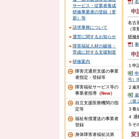
名
サービス・従業者養成
申
研修事業者の登録（更
新）等
名古
請求事務について
（常
運営に関するお知らせ
研修
事
障害福祉人材の確保・
育成に対する支援制度
申
研修案内
１申
障害児通所支援の事業
申
者指定・登録等
号）[
障害福祉サービス等の
２雇
事業者指導
（New）
雇
（第２
自立支援医療機関の指
定等
３養
４ 
福祉有償運送の事業者
５そ
登録
変
身体障害者福祉法第