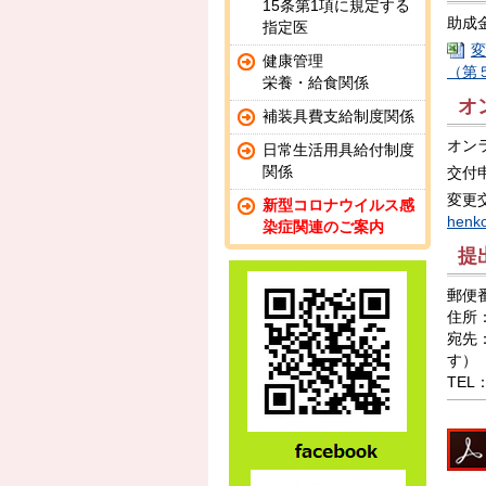
15条第1項に規定する
助成
指定医
変
健康管理
（第５
栄養・給食関係
オ
補装具費支給制度関係
オン
日常生活用具給付制度
関係
交付
変更
新型コロナウイルス感
henk
染症関連のご案内
提
郵便番
住所
宛先
す）
TEL：