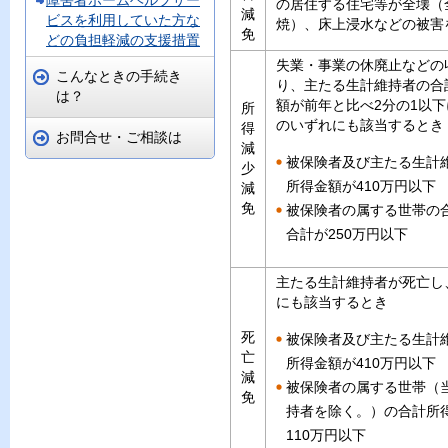
障害者ホームヘルプサー
の居住する住宅等が全壊（
減
ビスを利用していた方な
焼）、床上浸水などの被害
免
どの負担軽減の支援措置
失業・事業の休廃止などの
こんなときの手続き
り、主たる生計維持者の合
は？
額が前年と比べ2分の1以
所
のいずれにも該当するとき
得
お問合せ・ご相談は
減
被保険者及び主たる生計
少
所得金額が410万円以下
減
免
被保険者の属する世帯の
合計が250万円以下
主たる生計維持者が死亡し
にも該当するとき
死
被保険者及び主たる生計
亡
所得金額が410万円以下
減
被保険者の属する世帯（
免
持者を除く。）の合計所
110万円以下