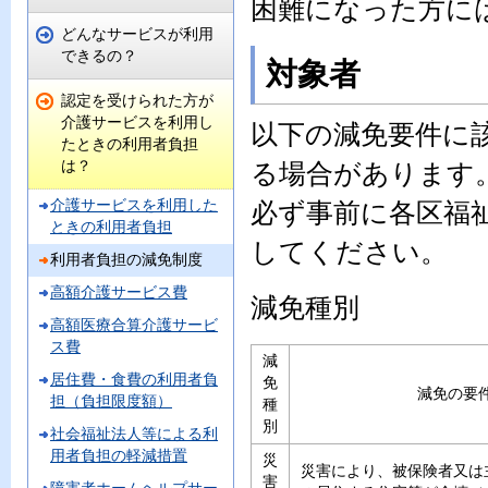
困難になった方に
どんなサービスが利用
できるの？
対象者
認定を受けられた方が
介護サービスを利用し
以下の減免要件に
たときの利用者負担
は？
る場合があります
介護サービスを利用した
必ず事前に各区福
ときの利用者負担
してください。
利用者負担の減免制度
高額介護サービス費
減免種別
高額医療合算介護サービ
ス費
減
居住費・食費の利用者負
免
減免の要
担（負担限度額）
種
別
社会福祉法人等による利
用者負担の軽減措置
災
災害により、被保険者又は
害