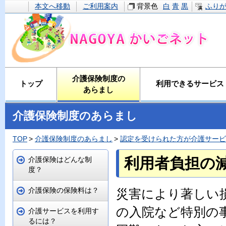
本文へ移動
ご利用案内
背景色
白
青
黒
ふり
介護保険制度の
トップ
利用できるサービス
あらまし
介護保険制度のあらまし
TOP
介護保険制度のあらまし
認定を受けられた方が介護サービ
利用者負担の
介護保険はどんな制
度？
介護保険の保険料は？
災害により著しい
の入院など特別の
介護サービスを利用す
るには？