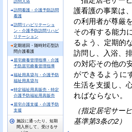
指定居宅サービ
訪問入浴
護看護の事業は
訪問看護・介護予防訪問
看護
の利用者が尊厳
訪問リハビリテーショ
その有する能力
ン・介護予防訪問リハビ
リテーション
るよう、定期的
定期巡回・随時対応型訪
問介護看護
訪問し、入浴、
居宅療養管理指導・介護
の対応その他の
予防居宅療養管理指導
ができるように
福祉用具貸与・介護予防
福祉用具貸与
生活を支援し、
特定福祉用具販売・特定
ればならない。
介護予防福祉用具販売
居宅介護支援・介護予防
（指定居宅サー
支援
基準第3
条の2）
施設に通ったり、短期
間入所して、受けるサ