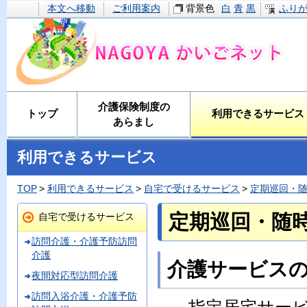
本文へ移動
ご利用案内
背景色
白
青
黒
ふり
介護保険制度の
トップ
利用できるサービス
あらまし
利用できるサービス
TOP
利用できるサービス
自宅で受けるサービス
定期巡回・
定期巡回・随
自宅で受けるサービス
訪問介護・介護予防訪問
介護
介護サービス
夜間対応型訪問介護
訪問入浴介護・介護予防