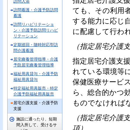
指定居宅介護支
訪問入浴
ても、その利用
訪問看護・介護予防訪問
看護
する能力に応じ
訪問リハビリテーショ
に配慮して行わ
ン・介護予防訪問リハビ
リテーション
（指定居宅介護支
定期巡回・随時対応型訪
問介護看護
居宅療養管理指導・介護
指定居宅介護支
予防居宅療養管理指導
れている環境等
福祉用具貸与・介護予防
福祉用具貸与
保健医療サービ
特定福祉用具販売・特定
ら、総合的かつ
介護予防福祉用具販売
ものでなければ
居宅介護支援・介護予防
支援
（指定居宅介護支
施設に通ったり、短期
間入所して、受けるサ
項）