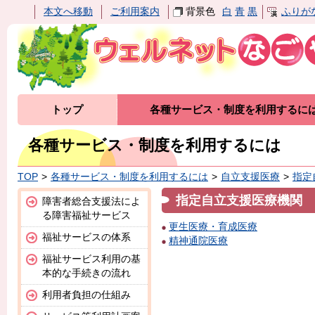
本文へ移動
ご利用案内
背景色
白
青
黒
ふりが
トップ
各種サービス・制度を利用するに
各種サービス・制度を利用するには
TOP
各種サービス・制度を利用するには
自立支援医療
指定
指定自立支援医療機関
障害者総合支援法によ
る障害福祉サービス
更生医療・育成医療
福祉サービスの体系
精神通院医療
福祉サービス利用の基
本的な手続きの流れ
利用者負担の仕組み