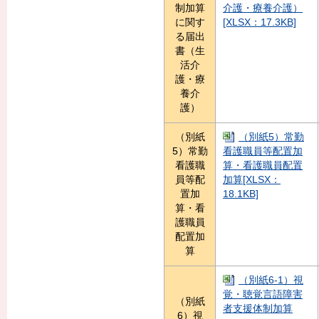
制加算
介護・療養介護）
に関す
[XLSX：17.3KB]
る届出
書（生
活介
護・療
養介
護）
（別紙
（別紙5）常勤
5）常勤
看護職員等配置加
看護職
算・看護職員配置
員等配
加算[XLSX：
置加
18.1KB]
算・看
護職員
配置加
算
（別紙6-1）視
覚・聴覚言語障害
（別紙
者支援体制加算
6）視