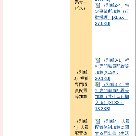
系サー
（別紙2-4）特
ビス）
定事業所加算（行
動援護）[XLSX：
27.8KB]
（別紙3-1）福
祉専門職員配置等
（別紙
加算[XLSX：
3）福祉
20.1KB]
専門職
（別紙3-2）福
員配置
祉専門職員配置等
等加算
加算（共生型短期
入所）[XLSX：
18.3KB]
（別紙
（別紙4）人員
4）人員
配置体制加算に関
配置体
する届出書（生活