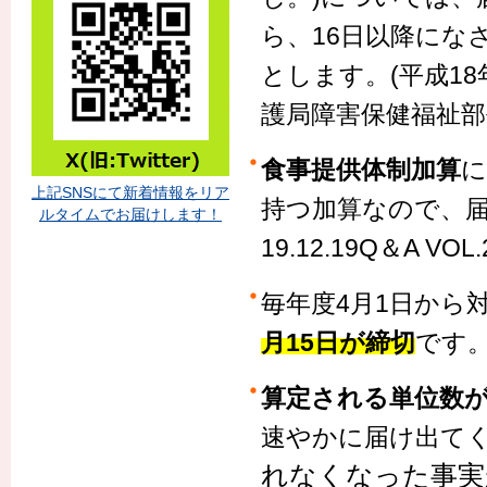
ら、16日以降にな
とします。(平成18
護局障害保健福祉部
食事提供体制加算
に
上記SNSにて新着情報をリア
持つ加算なので、
ルタイムでお届けします！
19.12.19Q＆A VO
毎年度4月1日から
月15日が締切
です
算定される単位数
速やかに届け出て
れなくなった事実