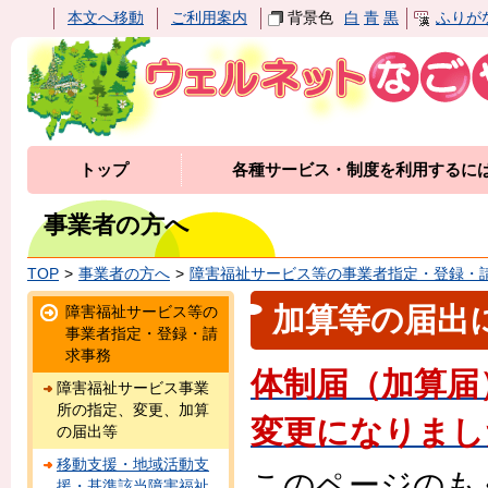
本文へ移動
ご利用案内
背景色
白
青
黒
ふりが
トップ
各種サービス・制度を利用するに
事業者の方へ
TOP
事業者の方へ
障害福祉サービス等の事業者指定・登録・
加算等の届出
障害福祉サービス等の
事業者指定・登録・請
求事務
体制届（加算届
障害福祉サービス事業
所の指定、変更、加算
変更になりまし
の届出等
移動支援・地域活動支
このページのも
援・基準該当障害福祉