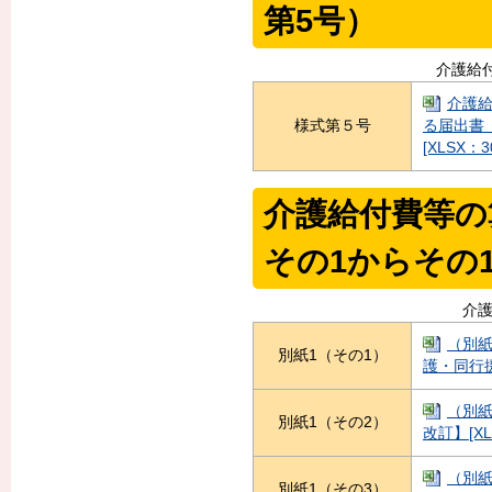
第5号）
介護給
介護
様式第５号
る届出書（
[XLSX：3
介護給付費等の
その1からその1
介
（別
別紙1（その1）
護・同行援護
（別紙
別紙1（その2）
改訂】[XL
（別紙
別紙1（その3）