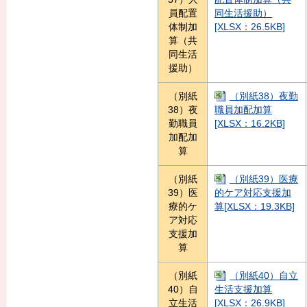
員配置
同生活援助）
体制加
[XLSX：26.5KB]
算（共
同生活
援助）
（別紙
（別紙38）夜勤
38）夜
職員加配加算
勤職員
[XLSX：16.2KB]
加配加
算
（別紙
（別紙39）医療
39）医
的ケア対応支援加
療的ケ
算[XLSX：19.3KB]
ア対応
支援加
算
（別紙
（別紙40）自立
40）自
生活支援加算
立生活
[XLSX：26.9KB]