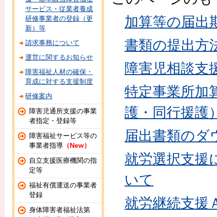
サービス・従業者養成
加算等の届出
研修事業者の登録（更
新）等
書類の提出方
請求事務について
運営に関するお知らせ
障害児相談支
障害福祉人材の確保・
育成に対する支援制度
特定事業所加
研修案内
護・同行援護
障害児通所支援の事業
者指定・登録等
届出書類のダ
障害福祉サービス等の
事業者指導
（New）
就労選択支援
自立支援医療機関の指
定等
いて
福祉有償運送の事業者
登録
就労継続支援
身体障害者福祉法第