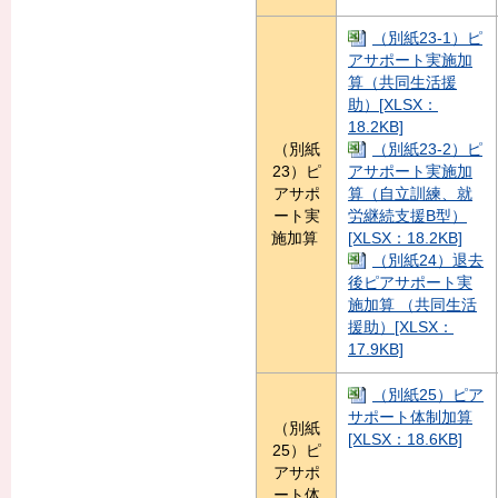
（別紙23-1）ピ
アサポート実施加
算（共同生活援
助）[XLSX：
18.2KB]
（別紙
（別紙23-2）ピ
23）ピ
アサポート実施加
アサポ
算（自立訓練、就
ート実
労継続支援B型）
施加算
[XLSX：18.2KB]
（別紙24）退去
後ピアサポート実
施加算 （共同生活
援助）[XLSX：
17.9KB]
（別紙25）ピア
サポート体制加算
（別紙
[XLSX：18.6KB]
25）ピ
アサポ
ート体