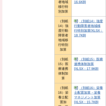
者地域
16.6KB]
移行特
別加算
（別紙
（別紙14）強度
14）強
行動障害者地域移
度行動
行特別加算[XLSX：
障害者
18.7KB]
地域移
行特別
加算
（別紙
（別紙15）医療
15）医
連携体制加算
療連携
[XLSX：17.9KB]
体制加
算
（別紙
（別紙16）栄養
16）栄
士配置加算・栄養
養士配
マネジメント加算
置加
[XLSX：15.7KB]