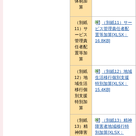
体制加
算
（別紙
（別紙11）サー
11）サ
ビス管理責任者配
ービス
置等加算[XLSX：
管理責
16.8KB]
任者配
置等加
算
（別紙
（別紙12）地域
12）地
生活移行個別支援
域生活
特別加算[XLSX：
移行個
15.4KB]
別支援
特別加
算
（別紙
（別紙13）精神
13）精
障害者地域移行特
神障害
別加算[XLSX：