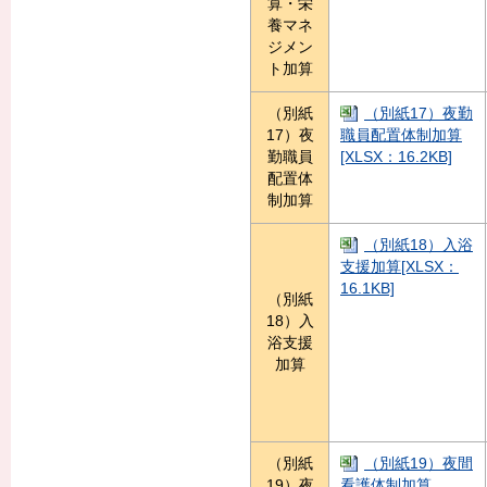
算・栄
養マネ
ジメン
ト加算
（別紙
（別紙17）夜勤
17）夜
職員配置体制加算
勤職員
[XLSX：16.2KB]
配置体
制加算
（別紙18）入浴
支援加算[XLSX：
16.1KB]
（別紙
18）入
浴支援
加算
（別紙
（別紙19）夜間
19）夜
看護体制加算