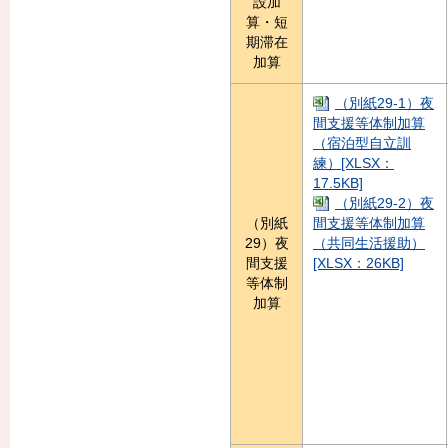
設加
算・短
期滞在
加算
（別紙29-1）夜
間支援等体制加算
（宿泊型自立訓
練）[XLSX：
17.5KB]
（別紙29-2）夜
（別紙
間支援等体制加算
29）夜
（共同生活援助）
間支援
[XLSX：26KB]
等体制
加算