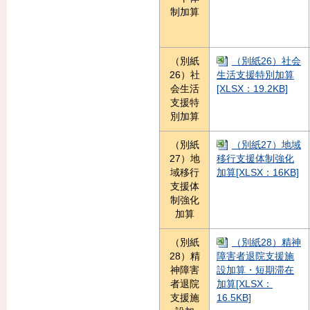
制加算
（別紙
（別紙26）社会
26）社
生活支援特別加算
会生活
[XLSX：19.2KB]
支援特
別加算
（別紙
（別紙27）地域
27）地
移行支援体制強化
域移行
加算[XLSX：16KB]
支援体
制強化
加算
（別紙
（別紙28）精神
28）精
障害者退院支援施
神障害
設加算・短期滞在
者退院
加算[XLSX：
支援施
16.5KB]