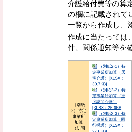
介護給付費等の算
の欄に記載されて
一覧から作成し、
作成に当たっては
件、関係通知等を
（別紙2-1）特
定事業所加算（居
宅介護）[XLSX：
30.7KB]
（別紙2-2）特
定事業所加算（重
度訪問介護）
（別紙
[XLSX：25.6KB]
2）特定
（別紙2-3）特
事業所
定事業所加算（同
加算
行援護）[XLSX：
（訪問
27.6KB]