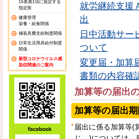
15条第1項に規定する
就労継続支援
指定医
出
健康管理
栄養・給食関係
日中活動サー
補装具費支給制度関係
日常生活用具給付制度
ついて
関係
新型コロナウイルス感
変更届・加算
染症関連のご案内
書類の内容確
加算等の届出
加算等の届出期
届出に係る加算等(
じ。)については、