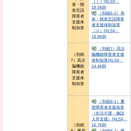
（Ⅰ）[XLSX：
覚・聴
18.5KB]
覚言語
（別紙6-2）視
障害者
覚・聴覚言語障害
支援体
者支援体制加算
制加算
（Ⅱ）[XLSX：
18.8KB]
（別紙7）高次
（別紙
脳機能障害者支援
7）高次
体制加算[XLSX：
脳機能
24.4KB]
障害者
支援体
制加算
（別紙8-1）重
度障害者支援加算
（生活介護・施設
入所支援）[XLSX：
（別紙
16.7KB]
8）重度
（別紙8-2）重