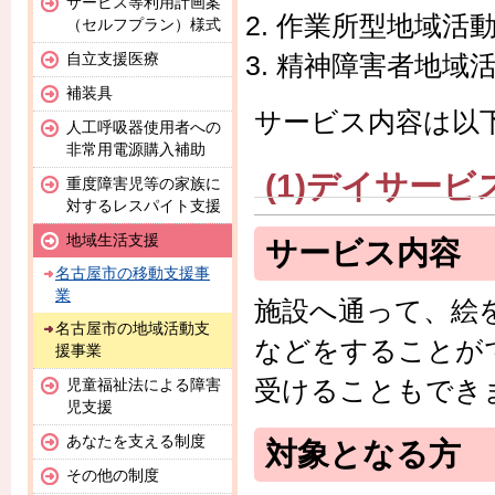
サービス等利用計画案
作業所型地域活
（セルフプラン）様式
自立支援医療
精神障害者地域
補装具
サービス内容は以
人工呼吸器使用者への
非常用電源購入補助
(1)デイサー
重度障害児等の家族に
対するレスパイト支援
地域生活支援
サービス内容
名古屋市の移動支援事
業
施設へ通って、絵
名古屋市の地域活動支
などをすることが
援事業
受けることもでき
児童福祉法による障害
児支援
あなたを支える制度
対象となる方
その他の制度