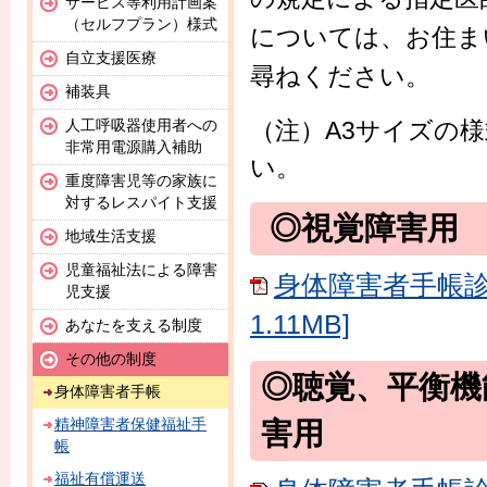
サービス等利用計画案
（セルフプラン）様式
については、お住ま
自立支援医療
尋ねください。
補装具
（注）A3サイズの
人工呼吸器使用者への
非常用電源購入補助
い。
重度障害児等の家族に
対するレスパイト支援
◎視覚障害用
地域生活支援
児童福祉法による障害
身体障害者手帳診
児支援
1.11MB]
あなたを支える制度
その他の制度
◎聴覚、平衡機
身体障害者手帳
精神障害者保健福祉手
害用
帳
福祉有償運送