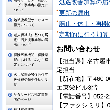
居宅サービス・施設サ
処遇改善加算の届
ービス事業者の指定に
ついて
更新の届出
地域密着型サービスの
廃止・休止・再開
指定について
定期的に行う加算
老人福祉法に基づく居
宅生活支援事業等の届
出について
お問い合わせ
保険医療機関・保険薬
【担当課】名古屋
局における「みなし指
定」について
定担当
名古屋市介護保険住宅
【所在地】〒460-
改修費受領委任払い制
度
エ東栄ビル3階
配食サービス指定事業
【電話番号】052-21
者のページ
【ファクシミリ】052-
福祉有償運送