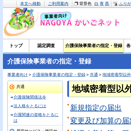
本文へ移動
ご利用案内
背景色
白
青
黒
ふり
トップ
認定調査
介護保険事業者の指定・登録
各
介護保険事業者の指定・登録
事業者向け
介護保険事業者の指定・登録
共通
地域密着型以外
地域密着型以
共通
介護保険関係法令
法人格をとるには
新規指定の届出
介護関連の資格をとるに
変更及び加算の届出
は