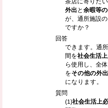
茶店に寄りた
外出
と
余暇等の
が、通所施設
ですか？
回答
できます。通
間を
社会生活上
ら使用し、全体
を
その他の外
になります。
質問
(1)
社会生活上