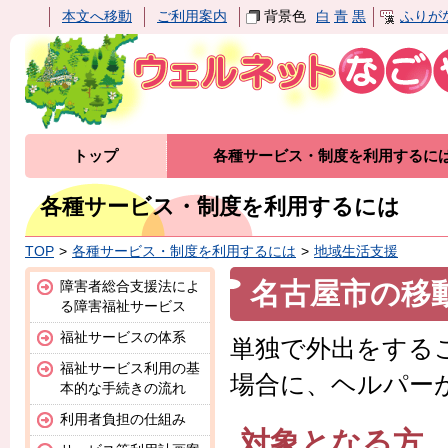
本文へ移動
ご利用案内
背景色
白
青
黒
ふりが
トップ
各種サービス・制度を利用するに
各種サービス・制度を利用するには
TOP
各種サービス・制度を利用するには
地域生活支援
名古屋市の移
障害者総合支援法によ
る障害福祉サービス
福祉サービスの体系
単独で外出をする
福祉サービス利用の基
場合に、ヘルパー
本的な手続きの流れ
利用者負担の仕組み
対象となる方