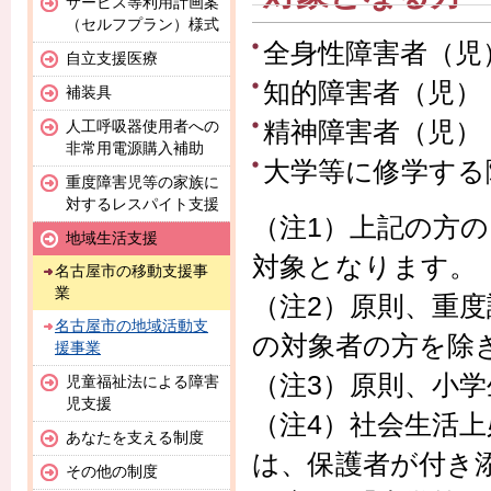
サービス等利用計画案
（セルフプラン）様式
全身性障害者（児
自立支援医療
知的障害者（児）
補装具
精神障害者（児）
人工呼吸器使用者への
非常用電源購入補助
大学等に修学する
重度障害児等の家族に
対するレスパイト支援
（注1）上記の方
地域生活支援
対象となります。
名古屋市の移動支援事
業
（注2）原則、重
名古屋市の地域活動支
の対象者の方を除
援事業
（注3）原則、小
児童福祉法による障害
児支援
（注4）社会生活上
あなたを支える制度
は、保護者が付き
その他の制度