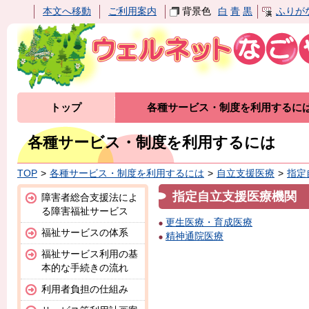
本文へ移動
ご利用案内
背景色
白
青
黒
ふりが
トップ
各種サービス・制度を利用するに
各種サービス・制度を利用するには
TOP
各種サービス・制度を利用するには
自立支援医療
指定
指定自立支援医療機関
障害者総合支援法によ
る障害福祉サービス
更生医療・育成医療
福祉サービスの体系
精神通院医療
福祉サービス利用の基
本的な手続きの流れ
利用者負担の仕組み