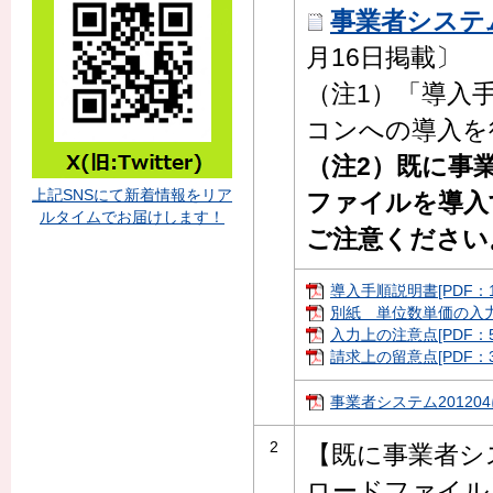
事業者システム20
月16日掲載〕
（注1）「導入
コンへの導入を
（注2）既に事業
上記SNSにて新着情報をリア
ファイルを導入
ルタイムでお届けします！
ご注意ください
導入手順説明書[PDF：1.
別紙 単位数単価の入力につ
入力上の注意点[PDF：57
請求上の留意点[PDF：30
事業者システム201204
2
【既に事業者シ
ロードファイル