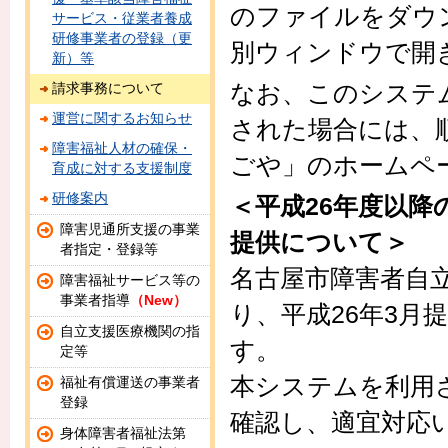
のファイルをダウ
サービス・従業者養成
研修事業者の登録（更
別ウィンドウで開
新）等
なお、このシステ
請求事務について
運営に関するお知らせ
された場合には、
障害福祉人材の確保・
ごや」のホームペ
育成に対する支援制度
研修案内
＜平成26年度以
障害児通所支援の事業
提供について＞
者指定・登録等
名古屋市障害者自
障害福祉サービス等の
事業者指導
（New）
り、平成26年3月
自立支援医療機関の指
す
。
定等
本システムを利用
福祉有償運送の事業者
登録
確認し、適宜対応
身体障害者福祉法第