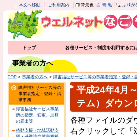
本文へ移動
ご利用案内
背景色
白
青
黒
ふりが
トップ
各種サービス・制度を利用するに
事業者の方へ
TOP
事業者の方へ
障害福祉サービス等の事業者指定・登録・
平成24年4
障害福祉サービス等の
事業者指定・登録・請
求事務
テム）ダウン
障害福祉サービス事業
所の指定、変更、加算
各種ファイルのダ
の届出等
右クリックして「
移動支援・地域活動支
援・基準該当障害福祉