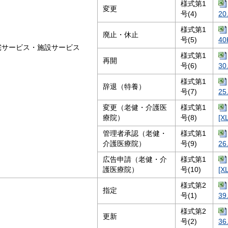
様式第1
変更
号(4)
20
様式第1
廃止・休止
号(5)
40
宅サービス・施設サービス
様式第1
再開
号(6)
30
様式第1
辞退（特養）
号(7)
25
変更（老健・介護医
様式第1
療院）
号(8)
[X
管理者承認（老健・
様式第1
介護医療院）
号(9)
26
広告申請（老健・介
様式第1
護医療院）
号(10)
[X
様式第2
指定
号(1)
39
様式第2
更新
号(2)
36