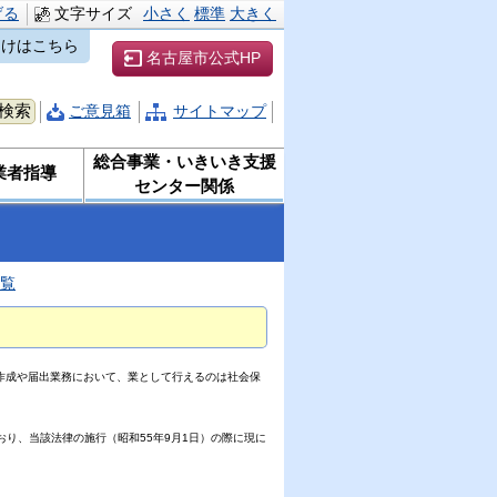
げる
文字サイズ
小さく
標準
大きく
向けはこちら
名古屋市公式HP
ご意見箱
サイトマップ
総合事業・いきいき支援
業者指導
センター関係
覧
作成や届出業務において、業として行えるのは社会保
り、当該法律の施行（昭和55年9月1日）の際に現に