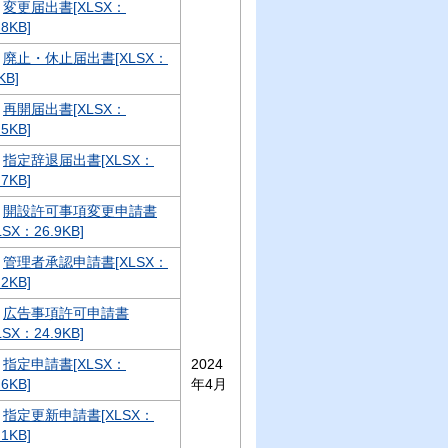
変更届出書[XLSX：
.8KB]
廃止・休止届出書[XLSX：
KB]
再開届出書[XLSX：
.5KB]
指定辞退届出書[XLSX：
.7KB]
開設許可事項変更申請書
LSX：26.9KB]
管理者承認申請書[XLSX：
.2KB]
広告事項許可申請書
LSX：24.9KB]
指定申請書[XLSX：
2024
.6KB]
年4月
指定更新申請書[XLSX：
.1KB]