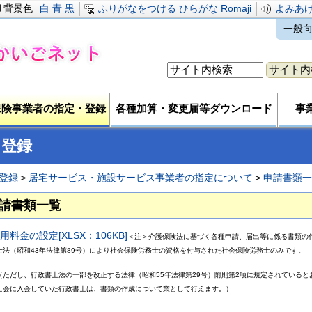
背景色
白
青
黒
ふりがなをつける
ひらがな
Romaji
よみあ
一般
保険事業者の指定・登録
各種加算・変更届等ダウンロード
事
・登録
登録
居宅サービス・施設サービス事業者の指定について
申請書類一
請書類一覧
用料金の設定[XLSX：106KB]
＜注＞介護保険法に基づく各種申請、届出等に係る書類の
士法（昭和43年法律第89号）により社会保険労務士の資格を付与された社会保険労務士のみです。
し、行政書士法の一部を改正する法律（昭和55年法律第29号）附則第2項に規定されているとお
士会に入会していた行政書士は、書類の作成について業として行えます。）