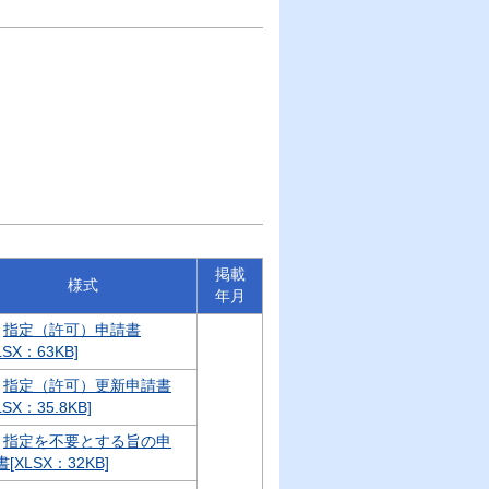
掲載
様式
年月
指定（許可）申請書
LSX：63KB]
指定（許可）更新申請書
LSX：35.8KB]
指定を不要とする旨の申
[XLSX：32KB]