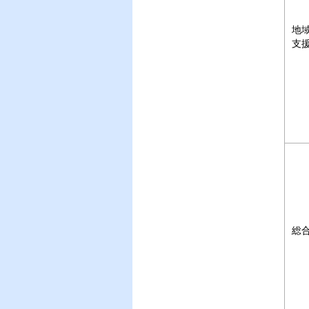
地
支
総