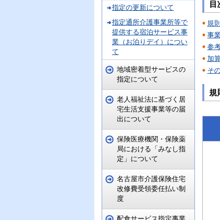
目
指定の更新について
指定通所介護事業所等で
規
提供する宿泊サービス事
事
業（お泊りデイ）につい
参
て
加
地域密着型サービスの
そ
指定について
規
老人福祉法に基づく居
宅生活支援事業等の届
出について
保険医療機関・保険薬
局における「みなし指
定」について
名古屋市介護保険住宅
改修費受領委任払い制
度
配食サービス指定事業